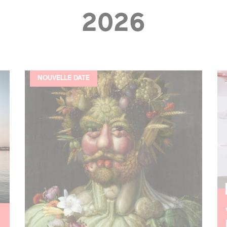
?
2026
l’équipe
les espaces
les partenaires
NOUVELLE DATE
la transition
écologique