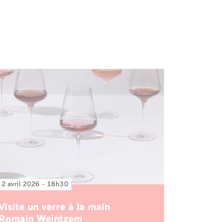
2 avril 2026
-
18h30
Visite un verre à la main
Romain Weintzem