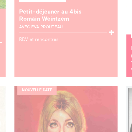
Petit-déjeuner au 4bis
Romain Weintzem
AVEC EVA PROUTEAU
RDV et rencontres
NOUVELLE DATE