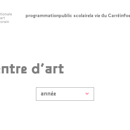
programmation
public scolaire
la vie du Carré
info
scolaire
la vie du Carré
in
l’édito
ho
ac
ntre d’art
appels à
participation
le
l’accompagnement
re
à la création
ba
année
artistique
ca
artothèques en
ac
ruralités
qui sommes-nous