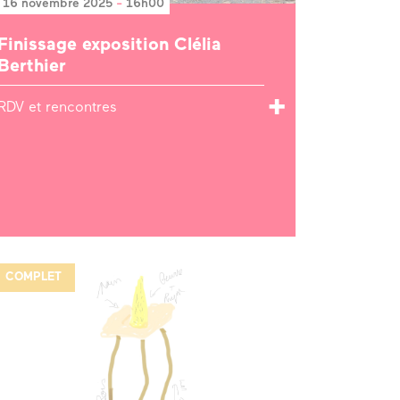
16 novembre 2025
-
16h00
Finissage exposition Clélia
Berthier
RDV et rencontres
COMPLET