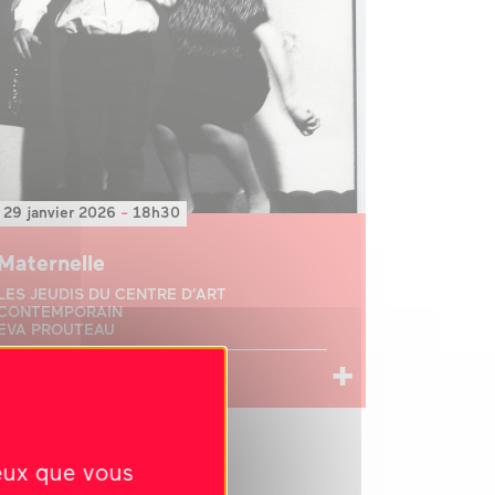
29 janvier 2026
-
18h30
Maternelle
LES JEUDIS DU CENTRE D’ART
CONTEMPORAIN
EVA PROUTEAU
conférence
ceux que vous