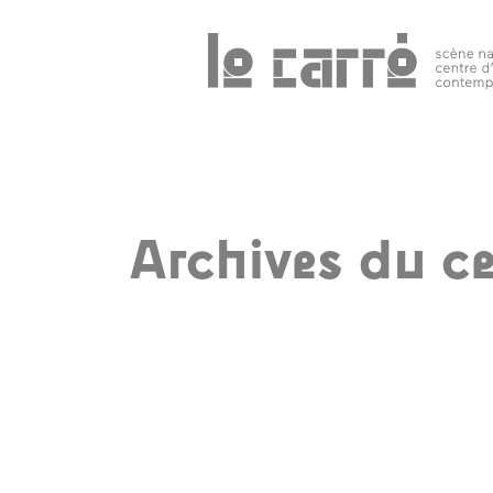
Search
programmation
public 
tous les
événements
Archives du ce
spectacles
art
contemporain
autres rendez-
vous
temps forts