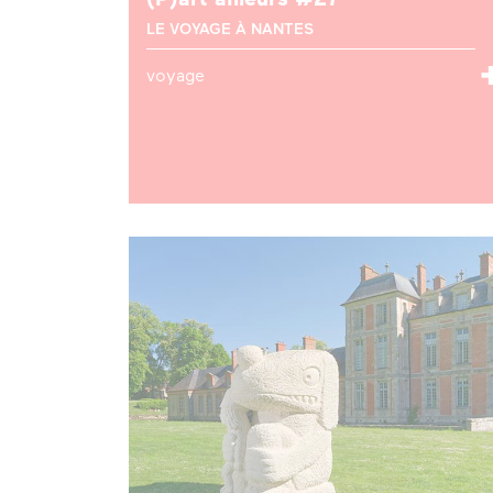
(P)art ailleurs #27
LE VOYAGE À NANTES
voyage