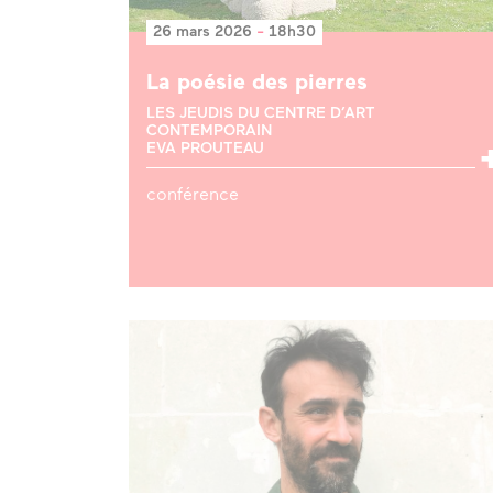
26 mars 2026
-
18h30
La poésie des pierres
LES JEUDIS DU CENTRE D’ART
CONTEMPORAIN
EVA PROUTEAU
conférence