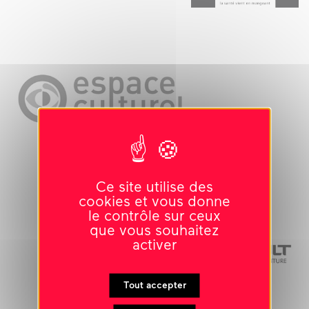
Ce site utilise des
cookies et vous donne
le contrôle sur ceux
que vous souhaitez
activer
Tout accepter