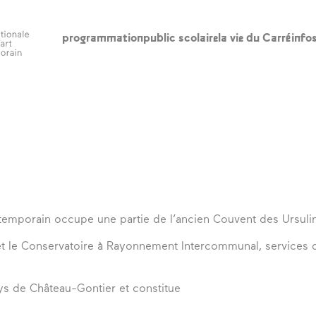
programmation
public scolaire
la vie du Carré
info
scolaire
la vie du Carré
in
l’édito
ho
ac
appels à
participation
le
l’accompagnement
re
ntemporain occupe une partie de l’ancien Couvent des Ursuli
à la création
ba
artistique
 et le Conservatoire à Rayonnement Intercommunal, services
ca
artothèques en
ac
ruralités
ys de Château-Gontier et constitue
qui sommes-nous