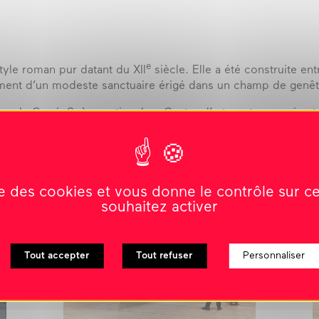
e
tyle roman pur datant du XII
siècle. Elle a été construite en
ement d’un modeste sanctuaire érigé dans un champ de genê
tion du Carré, Scène nationale – Centre d’art contemporain et
pour une réhabilitation complète à compter de septembre 20
ise des cookies et vous donne le contrôle sur 
souhaitez activer
Tout accepter
Tout refuser
Personnaliser