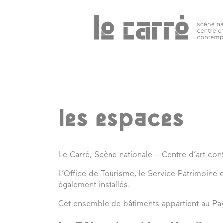
Search
programmation
public 
tous les
événements
les espaces
spectacles
art
Le Carré, Scène nationale – Centre d’art co
contemporain
L’Office de Tourisme, le Service Patrimoine
autres rendez-
également installés.
vous
Cet ensemble de bâtiments appartient au Pa
temps forts