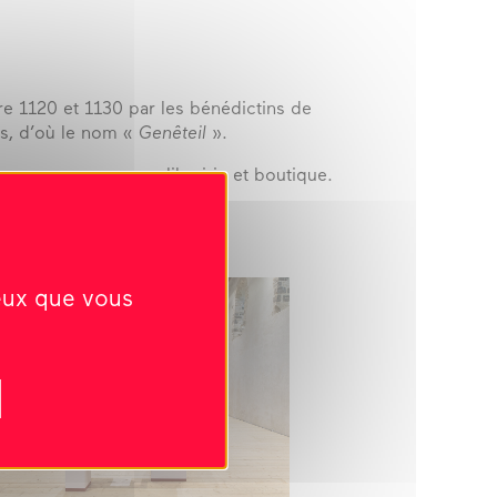
tre 1120 et 1130 par les bénédictins de
ts, d’où le nom «
Genêteil
».
 propose un espace librairie et boutique.
23.
ceux que vous