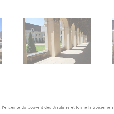
?
l’équipe
les espaces
les partenaires
la transition
écologique
 l’enceinte du Couvent des Ursulines et forme la troisième ai