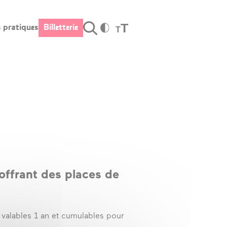
T
s pratiques
Billetterie
T
Valider
fos pratiques
Billetterie
raires et
cès
s tarifs
stauration –
r
 offrant des places de
rte cadeau
cessibilité
 valables 1 an et cumulables pour