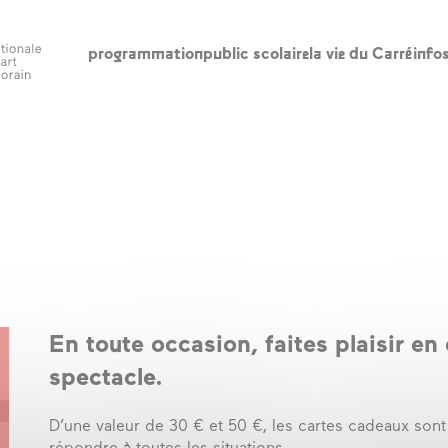
programmation
public scolaire
la vie du Carré
info
scolaire
la vie du Carré
in
l’édito
ho
ac
appels à
participation
le
l’accompagnement
re
à la création
ba
artistique
En toute occasion, faites plaisir en
ca
spectacle.
artothèques en
ac
ruralités
D’une valeur de 30 € et 50 €, les cartes cadeaux sont
qui sommes-nous