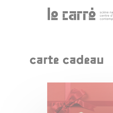
Search
programmation
public 
tous les
événements
carte cadeau
spectacles
art
contemporain
autres rendez-
vous
temps forts