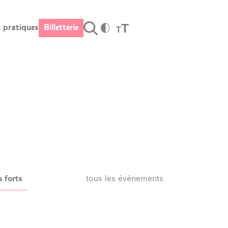
T
s pratiques
Billetterie
T
Valider
fos pratiques
Billetterie
raires et
cès
s tarifs
stauration –
r
 forts
tous les événements
rte cadeau
cessibilité