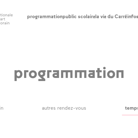
programmation
public scolaire
la vie du Carré
info
scolaire
la vie du Carré
in
l’édito
ho
ac
programmation
appels à
participation
le
l’accompagnement
re
à la création
ba
artistique
in
autres rendez-vous
temps
ca
artothèques en
ac
ruralités
qui sommes-nous