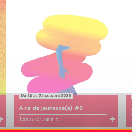
?
l’équipe
les espaces
les partenaires
la transition
écologique
Du 15 au 25 octobre 2026
Aire de jeunesse(s) #6
Temps fort famille