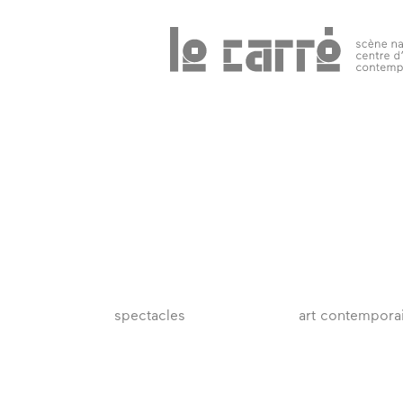
Search
programmation
public 
tous les
événements
spectacles
art
contemporain
spectacles
art contempora
autres rendez-
vous
temps forts