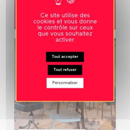
MODIFIED SOCIAL BENCH A, 2006
MODIFIED SOCIAL BENCH H, 2006
Ce site utilise des
cookies et vous donne
exposition
le contrôle sur ceux
que vous souhaitez
activer
BIENNALE D'ART CONTEMPORAIN
Tout accepter
Tout refuser
Personnaliser