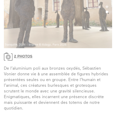
Mama’s hand, 2023 - aluminium poli © Adagp, Paris 2026
Tr
2 PHOTOS
De l’aluminium poli aux bronzes oxydés, Sébastien
Vonier donne vie à une assemblée de figures hybrides
présentées seules ou en groupe. Entre l’humain et
l’animal, ces créatures burlesques et grotesques
scrutent le monde avec une gravité silencieuse.
Enigmatiques, elles incarnent une présence discrète
mais puissante et deviennent des totems de notre
quotidien.