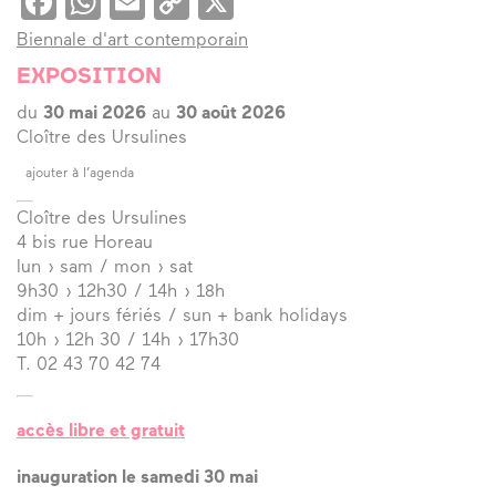
Facebook
WhatsApp
Email
Copy
X
Link
Biennale d'art contemporain
EXPOSITION
du
30 mai 2026
au
30 août 2026
Cloître des Ursulines
ajouter à l’agenda
Cloître des Ursulines
4 bis rue Horeau
lun › sam / mon › sat
9h30 › 12h30 / 14h › 18h
dim + jours fériés / sun + bank holidays
10h › 12h 30 / 14h › 17h30
T. 02 43 70 42 74
accès libre et gratuit
inauguration le samedi 30 mai