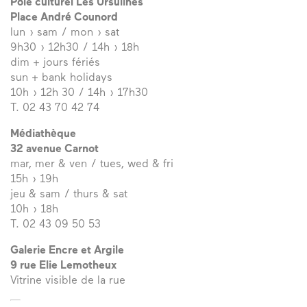
Pôle culturel Les Ursulines
Place André Counord
lun › sam / mon › sat
9h30 › 12h30 / 14h › 18h
dim + jours fériés
sun + bank holidays
10h › 12h 30 / 14h › 17h30
T. 02 43 70 42 74
Médiathèque
32 avenue Carnot
mar, mer & ven / tues, wed & fri
15h › 19h
jeu & sam / thurs & sat
10h › 18h
T. 02 43 09 50 53
Galerie Encre et Argile
9 rue Elie Lemotheux
Vitrine visible de la rue