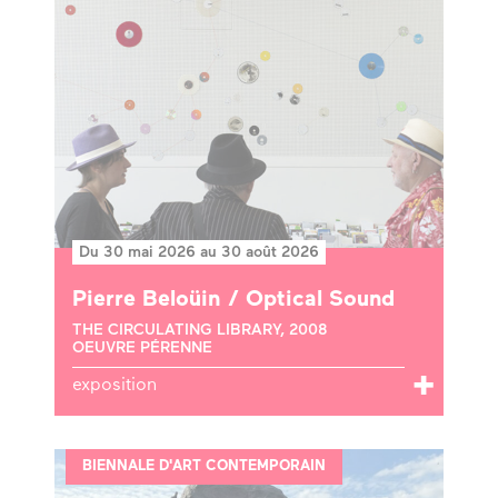
Du 30 mai 2026 au 30 août 2026
Pierre Beloüin / Optical Sound
THE CIRCULATING LIBRARY, 2008
OEUVRE PÉRENNE
exposition
BIENNALE D'ART CONTEMPORAIN