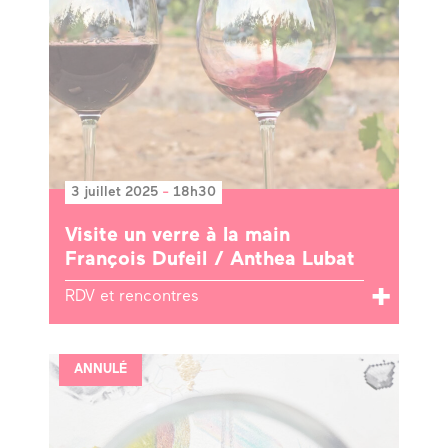
3 juillet 2025
-
18h30
Visite un verre à la main
François Dufeil / Anthea Lubat
RDV et rencontres
ANNULÉ