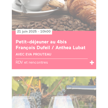
21 juin 2025
-
10h00
Petit-déjeuner au 4bis
François Dufeil / Anthea Lubat
AVEC EVA PROUTEAU
RDV et rencontres