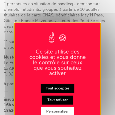
* personnes en situation de handicap, demandeurs
d’emploi, étudiants, groupes à partir de 10 adultes,
titulaires de la carte CNAS, bénéficiaires May’N Pass,
Gîtes de France Mayenne, visiteurs des 2e et 3e sites
départementaux sur présentation d’un billet acheté,
dans un délai d’un an.
** sur réservation ou dans la limite des places
disponibles.
Ce site utilise des
cookies et vous donne
Musée Robert Tatin :
le contrôle sur ceux
La Frénouse
que vous souhaitez
53230 Cossé-le-Vivien
activer
T. 02 43 98 80 89
à partir de 5 ans
Tout accepter
inauguration le samedi 14 juin
Tout refuser
16h > 18h au Musée Robert Tatin
18h30 > 21h au 4bis
Personnaliser