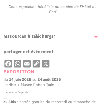
Cette exposition bénéficie du soutien de l’Hôtel du
Cerf
ressources à télécharger
Feuillet public
Texte Petit-déjeuner au 4bis - exposition François Dufeil
partager cet évènement
et Anthea Lubat
Feuillet public - Musée Robert Tatin
Facebook
WhatsApp
Email
Copy
X
Link
EXPOSITION
du
14 juin 2025
au
24 août 2025
Le 4bis + Musée Robert Tatin
ajouter à l’agenda
au 4bis
: entrée gratuite du mercredi au dimanche de