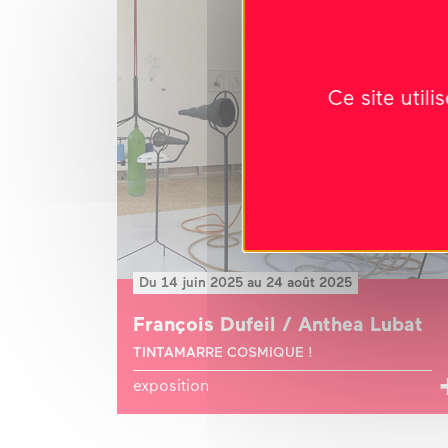
Ce site util
Du 14 juin 2025 au 24 août 2025
François Dufeil / Anthea Lubat
TINTAMARRE COSMIQUE !
exposition