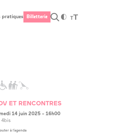
T
s pratiques
Billetterie
T
Valider
fos pratiques
Billetterie
raires et
cès
s tarifs
stauration –
r
DV ET RENCONTRES
rte cadeau
medi 14 juin 2025
-
16h00
 4bis
cessibilité
outer à l’agenda