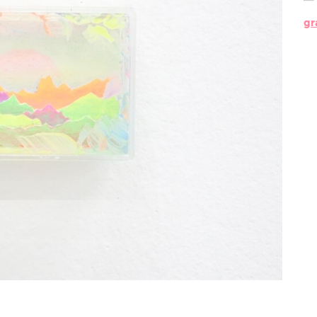
?
gr
l’équipe
les espaces
les partenaires
la transition
écologique