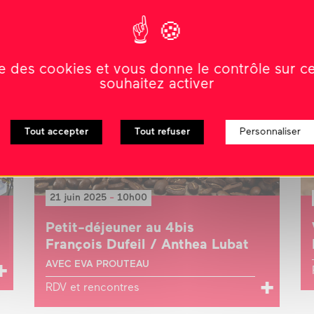
ise des cookies et vous donne le contrôle sur 
souhaitez activer
Tout accepter
Tout refuser
Personnaliser
21 juin 2025
-
10h00
Petit-déjeuner au 4bis
François Dufeil / Anthea Lubat
AVEC EVA PROUTEAU
RDV et rencontres