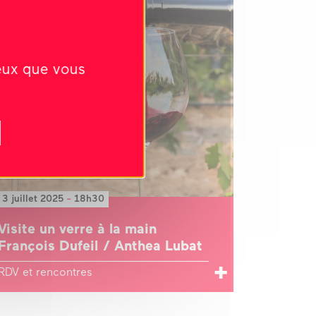
ceux que vous
3 juillet 2025
-
18h30
Visite un verre à la main
François Dufeil / Anthea Lubat
RDV et rencontres