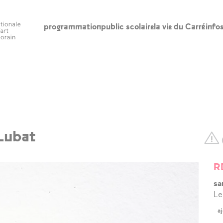
programmation
public scolaire
la vie du Carré
info
scolaire
la vie du Carré
in
l’édito
ho
ac
appels à
participation
le
Lubat
l’accompagnement
re
à la création
ba
R
artistique
ca
sa
artothèques en
Le
ac
ruralités
aj
qui sommes-nous