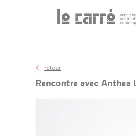
Search
programmation
public 
tous les
événements
retour
spectacles
Rencontre avec Anthea 
art
contemporain
autres rendez-
vous
temps forts