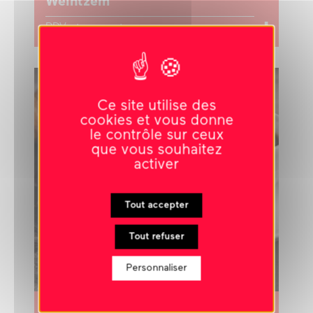
Weintzem
RDV et rencontres
Ce site utilise des
cookies et vous donne
le contrôle sur ceux
que vous souhaitez
activer
Tout accepter
Tout refuser
Personnaliser
21 mars 2026
-
10h00