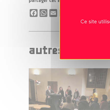
partager cet évènement
Facebook
WhatsApp
Email
Copy
X
Link
Ce site util
autres événeme