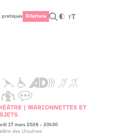
T
s pratiques
Billetterie
T
Valider
fos pratiques
Billetterie
raires et
cès
s tarifs
stauration –
r
rte cadeau
HÉÂTRE | MARIONNETTES ET
BJETS
cessibilité
rdi 17 mars 2026
-
20h30
éâtre des Ursulines