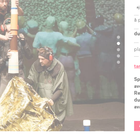
?
aj
l’équipe
à 
les espaces
du
les partenaires
pl
la transition
écologique
ta
Sp
av
Re
du
av
© Pierr