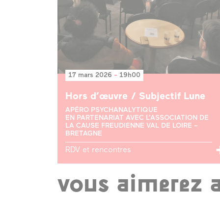
17 mars 2026
-
19h00
Hors d’œuvre / Subjectif Lune
APÉRO PSYCHANALYTIQUE
EN PARTENARIAT AVEC L’ASSOCIATION DE
LA CAUSE FREUDIENNE VAL DE LOIRE –
BRETAGNE
RDV et rencontres
vous aimerez 