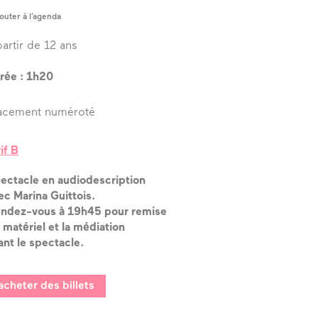
outer à l’agenda
partir de 12 ans
rée : 1h20
acement numéroté
rif B
ectacle en audiodescription
ec Marina Guittois.
ndez-vous à 19h45 pour remise
 matériel et la médiation
ant le spectacle.
acheter des billets
e Grosbois