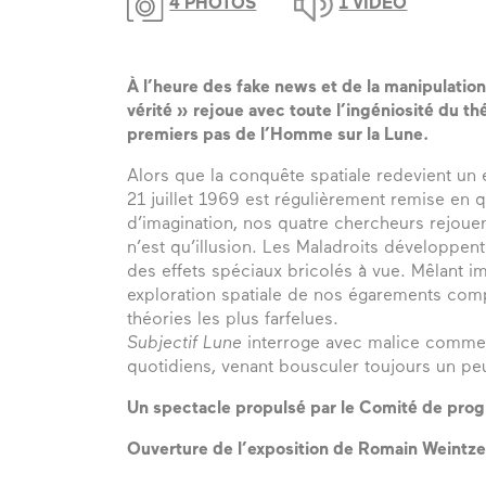
4 PHOTOS
1 VIDÉO
À l’heure des fake news et de la manipulatio
vérité » rejoue avec toute l’ingéniosité du th
premiers pas de l’Homme sur la Lune.
Alors que la conquête spatiale redevient un 
21 juillet 1969 est régulièrement remise en
d’imagination, nos quatre chercheurs rejouen
n’est qu’illusion. Les Maladroits développent 
des effets spéciaux bricolés à vue. Mêlant i
exploration spatiale de nos égarements comp
théories les plus farfelues.
Subjectif Lune
interroge avec malice commen
quotidiens, venant bousculer toujours un peu
Un spectacle propulsé par le Comité de pro
Ouverture de l’exposition de Romain Weintzem 