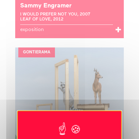
Sammy Engramer
I WOULD PREFER NOT YOU, 2007
LEAF OF LOVE, 2012
exposition
GONTIERAMA