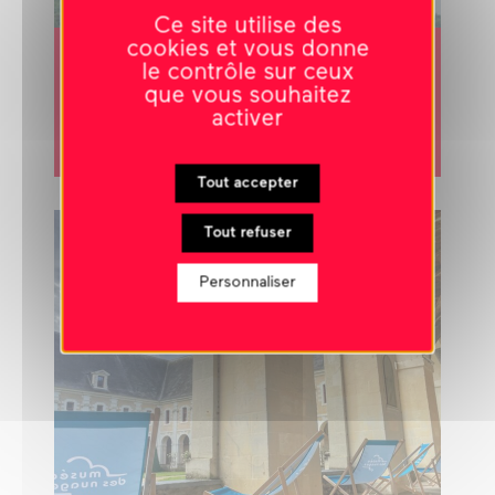
Ce site utilise des
Du 25 mai 2024 au 25 août 2024
cookies et vous donne
le contrôle sur ceux
Victoria Klotz
que vous souhaitez
LES HÔTES DU LOGIS
activer
exposition
Tout accepter
GONTIERAMA
Tout refuser
Personnaliser