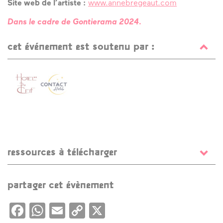
Site web de l’artiste :
www.annebregeaut.com
Dans le cadre de Gontierama 2024.
cet événement est soutenu par :
ressources à télécharger
Programme + Plan Gontierama
Texte petit-déjeuner avec Eva Prouteau
partager cet évènement
Facebook
WhatsApp
Email
Copy
X