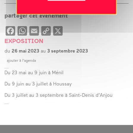
Œuvre réalisée en collaboration avec Lidia Lelong lors
de la résidence « La croisière de l’art » portée par le
partager cet évènement
FRAC-Artothèque Nouvelle-Aquitaine en partenariat
avec la commune
Facebook
WhatsApp
Email
Copy
X
de Saint-Sulpice-Laurière dans le cadre du programme
Link
« Vacances apprenantes » mis en place et financé par le
EXPOSITION
Ministère de l’Éducation Nationale, de la Jeunesse et
du
26 mai 2023
au
3 septembre 2023
des Sports,
du Ministère de la Culture et de la DRAC Nouvelle-
ajouter à l’agenda
Aquitaine.
Du 23 mai au 9 juin à Ménil
Du 9 juin au 3 juillet à Houssay
Du 3 juillet au 3 septembre à Saint-Denis d’Anjou