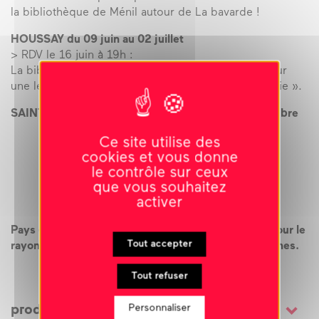
la bibliothèque de Ménil autour de La bavarde !
HOUSSAY du 09 juin au 02 juillet
> RDV le 16 juin à 19h :
La bibliothèque de Houssay invite Annie André pour
une lecture autour de son dernier livre « L’Affranchie ».
SAINT-DENIS-D’ANJOU du 03 juillet au 03 septembre
Ce site utilise des
cookies et vous donne
le contrôle sur ceux
que vous souhaitez
activer
Pays de Château Gontier, propriétaire et prêteur, pour le
Tout accepter
rayonnement de l’action culturelle dans les communes.
Tout refuser
Personnaliser
production et soutien