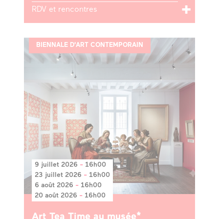
RDV et rencontres
BIENNALE D'ART CONTEMPORAIN
9 juillet 2026
-
16h00
23 juillet 2026
-
16h00
6 août 2026
-
16h00
20 août 2026
-
16h00
Art Tea Time au musée*