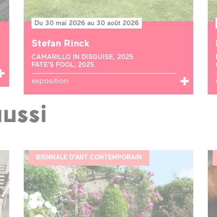
Du 30 mai 2026 au 30 août 2026
Stefan Rinck
CAMARILLO IN DISGUISE, 2025
FATE’S FOOL, 2025
exposition
aussi
BIENNALE D'ART CONTEMPORAIN