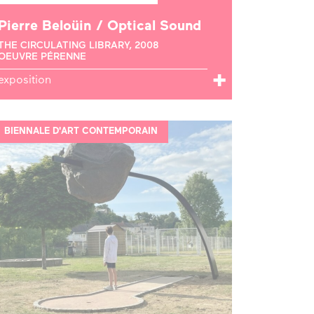
Pierre Beloüin / Optical Sound
THE CIRCULATING LIBRARY, 2008
OEUVRE PÉRENNE
exposition
BIENNALE D'ART CONTEMPORAIN