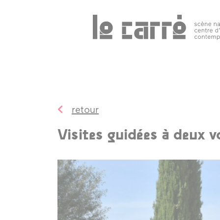
Search
programmation
public 
tous les
événements
retour
spectacles
Visites guidées à deux vo
art
contemporain
autres rendez-
vous
temps forts