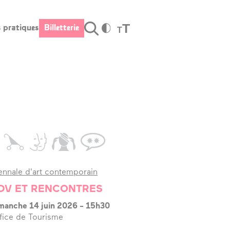
T
s pratiques
Billetterie
T
Valider
fos pratiques
Billetterie
raires et
cès
s tarifs
stauration –
r
ennale d'art contemporain
rte cadeau
DV ET RENCONTRES
cessibilité
manche 14 juin 2026
-
15h30
fice de Tourisme