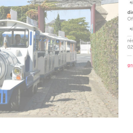
aj
?
di
l’équipe
Of
aj
les espaces
ré
les partenaires
02
la transition
écologique
gr