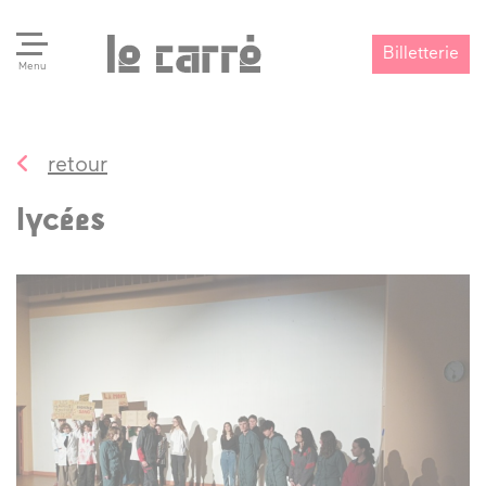
Billetterie
Menu
retour
Search
Valider
lycées