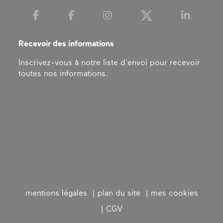
15 octobre 2026
–
20h00
Va falloir toujours toujours
Du 13 mars 2027 au 2 mai 2027
COMPAGNIE LA PARENTHÈSE ET LE PETIT
Recevoir des informations
Olivier Garraud
THÉÂTRE DE SHERBROOKE (QUÉBEC)
Inscrivez-vous à notre liste d'envoi pour recevoir
théâtre | danse
exposition
toutes nos informations.
mentions légales
plan du site
mes cookies
CGV