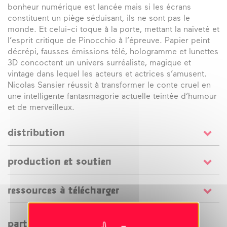
bonheur numérique est lancée mais si les écrans
constituent un piège séduisant, ils ne sont pas le
monde. Et celui-ci toque à la porte, mettant la naïveté et
l’esprit critique de Pinocchio à l’épreuve. Papier peint
décrépi, fausses émissions télé, hologramme et lunettes
3D concoctent un univers surréaliste, magique et
vintage dans lequel les acteurs et actrices s’amusent.
Nicolas Sansier réussit à transformer le conte cruel en
une intelligente fantasmagorie actuelle teintée d’humour
et de merveilleux.
distribution
texte et mise en scène
Nicolas Sansier
/ librement
production et soutien
inspiré par l’oeuvre de
Carlo Collodi
/ scénographie
Nicolas Sansier
/ création vidéo
Marc Tsypkine de
Production / diffusion
Plus Plus Productions
Kerblay et Nicolas Sansier
/ création sonore
Sébastien
ressources à télécharger
Coproduction
Le Grand T, théâtre de Loire-Atlantique –
Guérive
/ création lumière
Thierry Mathieu
/ régie
44 ; Le Fonds RIPLA pour la création et la diffusion –
lumière
Feuille de salle "Et si on nous avait menti..."
Laurane Germain
/ avec
Florence Bourgès,
réseau de 19 salles de Loire-Atlantique – 44
Patrice Boutin, Florence Gerondeau, Sébastien Guérive,
partager cet évènement
Partenaires institutionnels : Etat – Ministère de la Culture