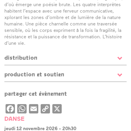
d’où émerge une poésie brute. Les quatre interprètes
habitent l’espace avec une ferveur communicative,
xplorant les zones d’ombre et de lumière de la nature
humaine. Une pièce charnelle comme une traversée
sensible, où les corps expriment à la fois la fragilité, la
résistance et la puissance de transformation. L’histoire
d’une vie.
distribution
Ma vie sans bal
production et soutien
chorégraphie et texte
Eric Languet
/ mise en scène
Nicolas Givran
/ avec
Eric Languet
et
Wilson Payet
Ma vie sans bal
Production
Cie Danses en l’R
De bave et de sang
partager cet évènement
Coproduction
Le Séchoir, scène conventionnée de Saint
chorégraphie
Eric Languet
/ assistante chorégraphe
Leu
Mariyya Evrard
Facebook
WhatsApp
/ création musicale
Email
Copy
X
Damien Magnette
/
avec
Ana Cordeiro
,
Sarah Dunaud
,
Laure Dupont
,
Cédric
Link
De bave et de sang
DANSE
Marchais
Co-production
Lalanbik – Centre de développement
jeudi 12 novembre 2026
-
20h30
chorégraphique national- La Réunion-océan Indien ;