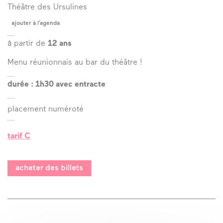
Théâtre des Ursulines
l’Art Fabrik
ajouter à l’agenda
à partir de
12 ans
Menu réunionnais au bar du théâtre !
durée : 1h30 avec entracte
placement numéroté
tarif C
acheter des billets