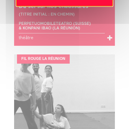
Du sel sur nos chaussures
(TITRE INITIAL : EN CHEMIN)
PERPETUOMOBILETEATRO (SUISSE)
& KONPANI IBAO (LA RÉUNION)
théâtre
FIL ROUGE LA RÉUNION