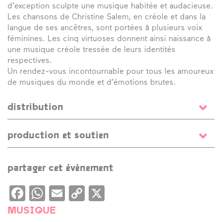
d’exception sculpte une musique habitée et audacieuse.
Les chansons de Christine Salem, en créole et dans la
langue de ses ancêtres, sont portées à plusieurs voix
féminines. Les cinq virtuoses donnent ainsi naissance à
une musique créole tressée de leurs identités
respectives.
Un rendez-vous incontournable pour tous les amoureux
de musiques du monde et d’émotions brutes.
distribution
chant
Christine Salem
/ batterie
Héloïse Divilly
/
production et soutien
percussions
Anne Laure Bourget
/ basse
Fanny
Lasfargues
/ guitare
Mathida Haynes
Production
DuNose productions
partager cet évènement
Facebook
WhatsApp
Email
Copy
X
Link
MUSIQUE