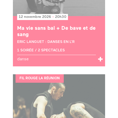
12 novembre 2026
-
20h30
Ma vie sans bal + De bave et de
sang
ERIC LANGUET : DANSES EN L’R
1 SOIRÉE / 2 SPECTACLES
danse
FIL ROUGE LA RÉUNION