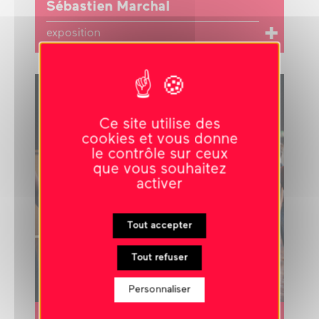
Sébastien Marchal
exposition
FIL ROUGE LA RÉUNION
Ce site utilise des
cookies et vous donne
le contrôle sur ceux
que vous souhaitez
activer
Tout accepter
Tout refuser
Personnaliser
10 novembre 2026
-
20h30