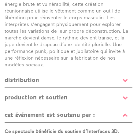
énergie brute et vulnérabilité, cette création
réunionnaise utilise le vêtement comme un outil de
libération pour réinventer le corps masculin. Les
interprètes s’engagent physiquement pour explorer
toutes les variations de leur propre déconstruction. La
marche devient danse, le rythme devient transe, et la
jupe devient le drapeau d’une identité plurielle. Une
performance punk, politique et jubilatoire qui invite à
une réflexion nécessaire sur la fabrication de nos
modèles sociaux.
distribution
chorégraphe
Soraya Thomas
/ assistante
production et soutien
chorégraphique
Maëva Curco-Llovera
/ avec
Piero
Dubosc
,
Adrien Martins, Gwendal Raymond, Jules Martin
Co-productions
Le Séchoir – scène conventionnée de
/ collaboration musicale
Erick Lebeau
/ régisseur
cet événement est soutenu par :
Saint Leu (974) | L’Agence culturelle départementale
général
Frédéric Dubreuil
/ création lumière
Christophe
Dordogne-Périgord (24) | Théâtre Luc Donat (974) |
Bruyas
/ ingénieur son
Nicolas Rapeau
(Réunion) et
Lalanbik- Centre de développement chorégraphique –
Ce spectacle bénéficie du soutien d’Interfaces 3D.
Cédric Nugier
(Hexagone) / costumes
Juliette Adam
/
océan Indien (974) | Centre Dramatique National de