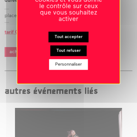
durée : 55 min
le contrôle sur ceux
que vous souhaitez
placement numéroté
activer
tarif C
Tout accepter
Tout refuser
acheter des billets
Personnaliser
autres événements liés