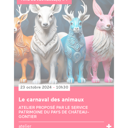
23 octobre 2024
-
10h30
Le carnaval des animaux
ATELIER PROPOSÉ PAR LE SERVICE
PATRIMOINE DU PAYS DE CHÂTEAU-
GONTIER
atelier