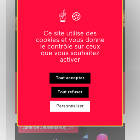
Ce site utilise des
cookies et vous donne
le contrôle sur ceux
que vous souhaitez
activer
22 octobre 2024
-
11h00
Tout accepter
Dansez-zébrez
Tout refuser
AVEC LES MAINS ET LES DOIGTS
atelier
Personnaliser
AIRE DE JEUNESSE(S) #4