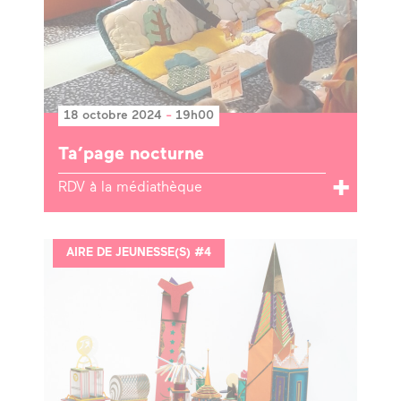
18 octobre 2024
-
19h00
Ta’page nocturne
RDV à la médiathèque
AIRE DE JEUNESSE(S) #4