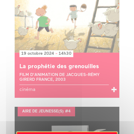
19 octobre 2024
-
14h30
La prophétie des grenouilles
FILM D'ANIMATION DE JACQUES-RÉMY
GIRERD FRANCE, 2003
cinéma
AIRE DE JEUNESSE(S) #4