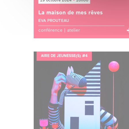
19 octobre 2024
-
10h00
La maison de mes rêves
EVA PROUTEAU
conférence | atelier
AIRE DE JEUNESSE(S) #4