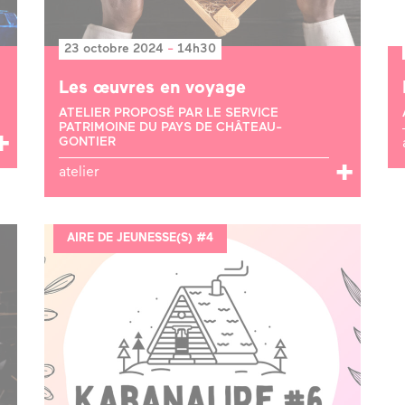
23 octobre 2024
-
14h30
Les œuvres en voyage
ATELIER PROPOSÉ PAR LE SERVICE
PATRIMOINE DU PAYS DE CHÂTEAU-
GONTIER
atelier
AIRE DE JEUNESSE(S) #4