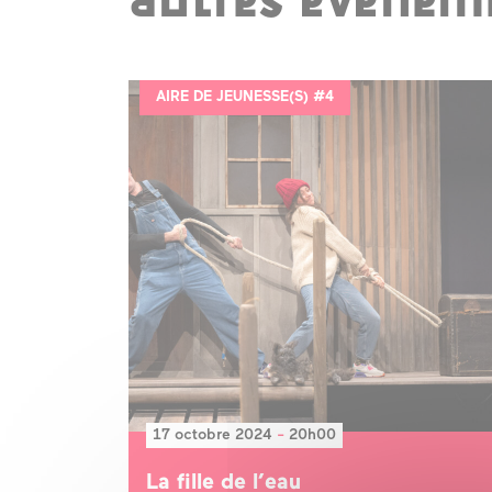
autres événeme
AIRE DE JEUNESSE(S) #4
17 octobre 2024
-
20h00
La fille de l’eau