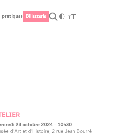
T
s pratiques
Billetterie
T
Valider
fos pratiques
Billetterie
raires et
cès
s tarifs
stauration –
r
rte cadeau
TELIER
cessibilité
rcredi 23 octobre 2024
-
10h30
sée d’Art et d’Histoire, 2 rue Jean Bourré