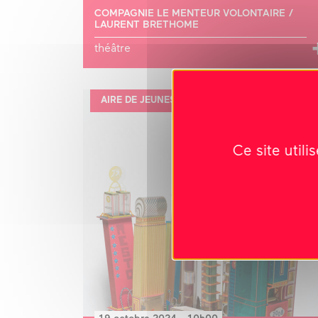
COMPAGNIE LE MENTEUR VOLONTAIRE /
LAURENT BRETHOME
théâtre
AIRE DE JEUNESSE(S) #4
Ce site util