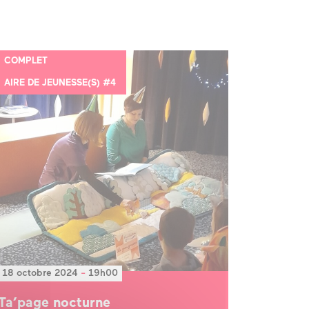
COMPLET
AIRE DE JEUNESSE(S) #4
18 octobre 2024
-
19h00
Ta’page nocturne