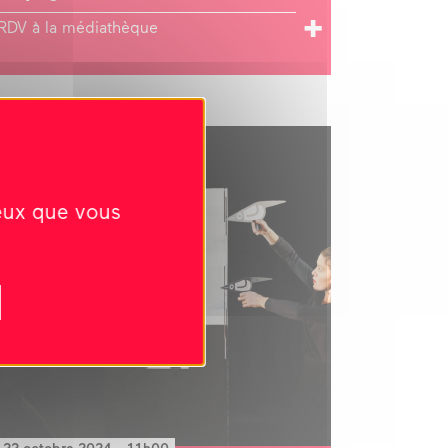
RDV à la médiathèque
AIRE DE JEUNESSE(S) #4
ceux que vous