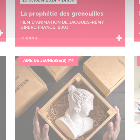
19 octobre 2024
-
14h30
La prophétie des grenouilles
FILM D'ANIMATION DE JACQUES-RÉMY
GIRERD FRANCE, 2003
cinéma
AIRE DE JEUNESSE(S) #4