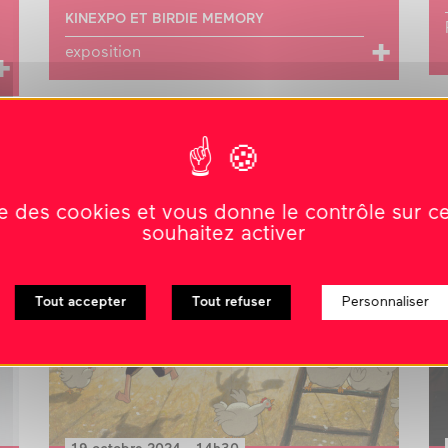
KINEXPO ET BIRDIE MEMORY
exposition
AIRE DE JEUNESSE(S) #4
ise des cookies et vous donne le contrôle sur 
souhaitez activer
Tout accepter
Tout refuser
Personnaliser