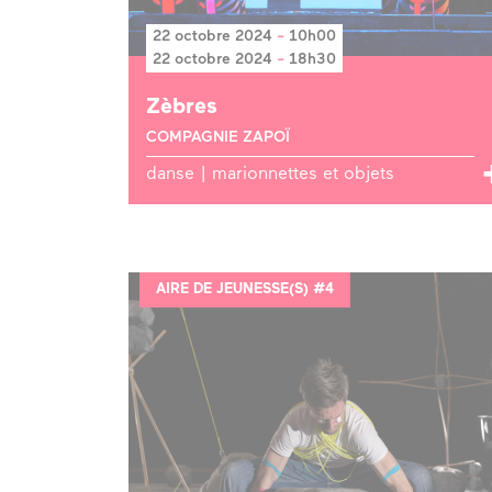
22 octobre 2024
-
10h00
22 octobre 2024
-
18h30
Zèbres
COMPAGNIE ZAPOÏ
danse | marionnettes et objets
AIRE DE JEUNESSE(S) #4