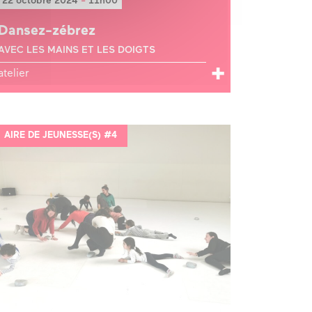
22 octobre 2024
-
11h00
Dansez-zébrez
AVEC LES MAINS ET LES DOIGTS
atelier
AIRE DE JEUNESSE(S) #4