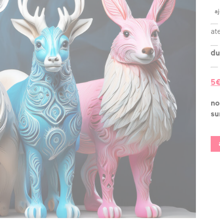
?
aj
l’équipe
at
les espaces
du
les partenaires
5€
la transition
écologique
no
su