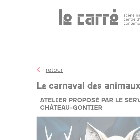
Search
programmation
public 
tous les
événements
retour
spectacles
Le carnaval des animau
art
contemporain
ATELIER PROPOSÉ PAR LE SER
CHÂTEAU-GONTIER
autres rendez-
vous
temps forts