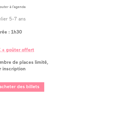
outer à l’agenda
elier 5-7 ans
rée : 1h30
 + goûter offert
mbre de places limité,
r inscription
acheter des billets