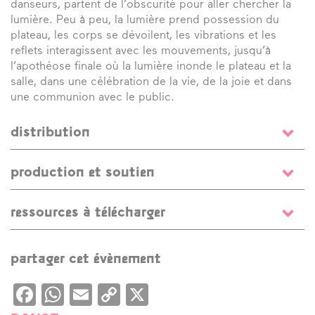
danseurs, partent de l’obscurité pour aller chercher la
lumière. Peu à peu, la lumière prend possession du
plateau, les corps se dévoilent, les vibrations et les
reflets interagissent avec les mouvements, jusqu’à
l’apothéose finale où la lumière inonde le plateau et la
salle, dans une célébration de la vie, de la joie et dans
une communion avec le public.
distribution
chorégraphie
Mickaël Le Mer
/ avec
Jeanne Azoulay
,
production et soutien
Juliette Bolzer
,
Clara Duflo
,
Dylan Gangnant
,
Charlotte
Garbin
,
Elie Tremblay
en alternance avec
Hugo Sellam
,
Producteur délégué
Compagnie S’Poart
Teddy Verardo
,
Dara You
/ musique
David Charrier
/
ressources à télécharger
Coproductions
Théâtre Jean Vilar – Scène Conventionné
création lumière et régie générale
Nicolas Tallec
/
d’Intérêt National de Suresnes ; Le Grand R – Scène
scénographie
Programme de salle
Guillaume Cousin
/ costumes
Elodie
Nationale de La Roche sur Yon ; Théâtre de Gascogne –
Gaillard
/ regard extérieur
Laurent Brethomme
/
partager cet évènement
Scène Conventionnée d’Intérêt National de Mont de
régisseur plateau
William Languillat
Marsan ; Les Gémeaux – Scène Nationale de Sceaux ;
Facebook
WhatsApp
Email
Copy
X
L’Atelier à Spectacle – Scène Conventionnée d’Intérêt
National « Art et Création » de Vernouillet