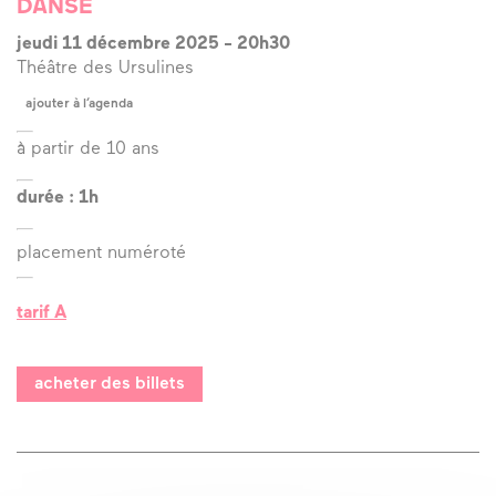
Link
DANSE
Partenaires financiers :
DRAC Pays de la Loire ; Région
Pays de la Loire ;Conseil Départemental de Vendée ;
jeudi 11 décembre 2025
-
20h30
Ville de La Roche-sur-Yon
Théâtre des Ursulines
Autre soutien :
Spediam
ajouter à l’agenda
à partir de 10 ans
durée : 1h
placement numéroté
tarif A
acheter des billets