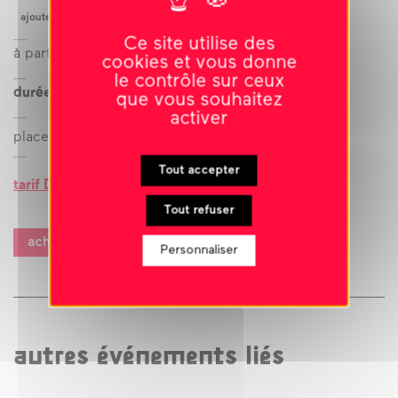
(76) ; Cirque en Scène, Centre des arts du cirque de
ajouter à l’agenda
Niort (79)
Ce site utilise des
à partir de
10 ans
cookies et vous donne
le contrôle sur ceux
durée : 1h20
que vous souhaitez
activer
placement libre
Tout accepter
tarif D
Tout refuser
acheter des billets
Personnaliser
autres événements liés