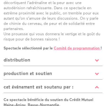
décortiquent l’adrénaline et la peur avec une
autodérision rafraîchissante. Dans ce spectacle en
extrême proximité avec le public, on tremble pour eux
autant qu’on s’amuse de leurs discussions. On y parle
de chimie du cerveau, de peur et de solidarité entre
partenaires.
Une prouesse qui vous donnera le vertige et le goût du
risque pour de bonnes raisons !
Spectacle sélectionné par le
Comité de programmation
!
distribution
écriture et jeu
Matthieu Gary
et
Sidney Pin
/ regard
production et soutien
extérieur
Marc Vittecoq
/ administration
Valeria Vukadin
/ diffusion
Clémence Mugard
– l’Avant Courrier
/
Production
Compagnie la Volte-cirque, accompagnée
production
Elsa Lemoine
– l’Avant Courrier / régie
cet événement est soutenu par :
par l’Avant courrier
générale
Etienne Charles
et
Julien Lefeuvre
/
conception et construction
Maxime Héraud
et
Etienne
Coproductions
Carré Magique, Pôle National Cirque de
Ce spectacle bénéficie du soutien du Crédit Mutuel
Charles
/ création lumières
Etienne Charles
/ costumes
Bretagne, Lannion (22) ; Le Grand R, Scène Nationale de
Maine-Anjou, Basse-Normandie.
Léa Gadbois Lamer