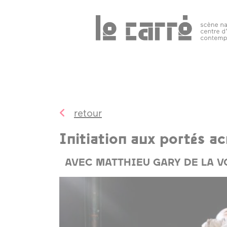
Search
programmation
public 
tous les
événements
retour
spectacles
Initiation aux portés a
art
contemporain
AVEC MATTHIEU GARY DE LA V
autres rendez-
vous
temps forts