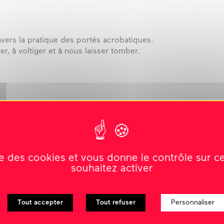
avers la pratique des portés acrobatiques.
, à voltiger et à nous laisser tomber.
ise des cookies et vous donne le contrôle sur 
souhaitez activer
nts liés
Tout accepter
Tout refuser
Personnaliser