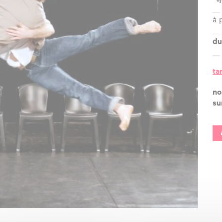
?
à 
l’équipe
du
les espaces
les partenaires
ta
la transition
no
écologique
su