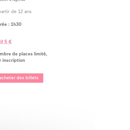
partir de 12 ans
rée : 1h30
rif 5 €
mbre de places limité,
r inscription
acheter des billets