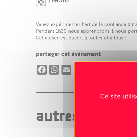
1 PHOTO
Venez expérimenter l’art de la confiance à tr
Pendant 1h30 nous apprendrons à nous porter
Cet atelier est ouvert à toutes et à tous !
partager cet évènement
Facebook
WhatsApp
Email
Copy
X
Link
Ce site util
autres événeme