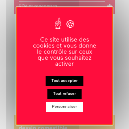
RDV et rencontres
COMPLET
Ce site utilise des
cookies et vous donne
le contrôle sur ceux
que vous souhaitez
activer
Tout accepter
Tout refuser
Personnaliser
18 octobre 2025
-
10h00
dessin comestible