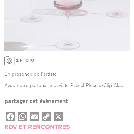
1 PHOTO
En présence de l’artiste
Avec notre partenaire caviste Pascal Plessis/Clip Clap.
partager cet évènement
Facebook
WhatsApp
Email
Copy
X
Link
RDV ET RENCONTRES