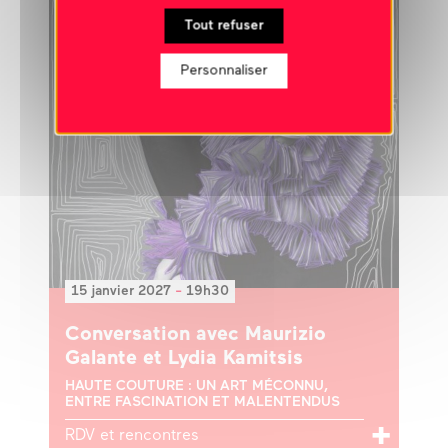
Tout refuser
Personnaliser
15 janvier 2027
-
19h30
Conversation avec Maurizio
Galante et Lydia Kamitsis
HAUTE COUTURE : UN ART MÉCONNU,
ENTRE FASCINATION ET MALENTENDUS
RDV et rencontres