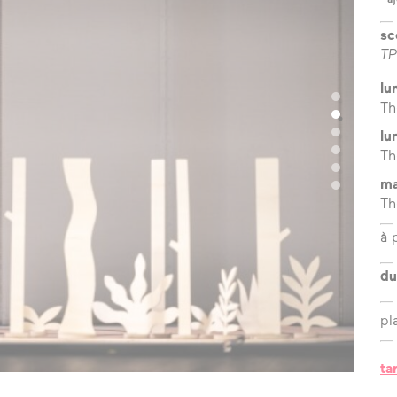
?
sc
l’équipe
TP
les espaces
lu
Th
les partenaires
lu
Th
la transition
écologique
ma
Th
à 
du
pl
photo ©
ta