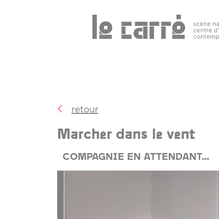
Search
programmation
public 
tous les
événements
retour
spectacles
Marcher dans le vent
art
contemporain
COMPAGNIE EN ATTENDANT…
autres rendez-
vous
temps forts