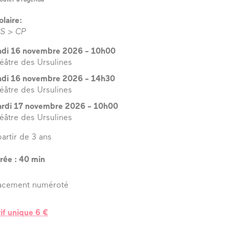
olaire:
S > CP
ndi 16 novembre 2026
-
10h00
éâtre des Ursulines
ndi 16 novembre 2026
-
14h30
éâtre des Ursulines
rdi 17 novembre 2026
-
10h00
éâtre des Ursulines
partir de 3 ans
rée : 40 min
acement numéroté
 V. Arbelet
rif unique 6 €