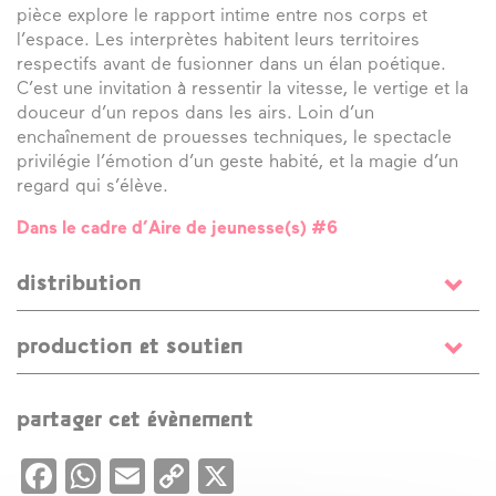
pièce explore le rapport intime entre nos corps et
l’espace. Les interprètes habitent leurs territoires
respectifs avant de fusionner dans un élan poétique.
C’est une invitation à ressentir la vitesse, le vertige et la
douceur d’un repos dans les airs. Loin d’un
enchaînement de prouesses techniques, le spectacle
privilégie l’émotion d’un geste habité, et la magie d’un
regard qui s’élève.
Dans le cadre d’Aire de jeunesse(s) #6
distribution
conception et chorégraphie
Léa Rault
/ création
Agathe
production et soutien
et Léa Rault
/ avec
Agathe Rault
et
Arianna Aragno
/
lumières
Thibaut Galmiche
/ costumes
Anna Le Reun
/
Coproductions
Le Triangle – Cité de la Danse – Rennes,
création musicale et son
Jérémy Rouault
/ regard
Lillico – Scène conventionnée d’intérêt national Art,
partager cet évènement
extérieur
Jean-Baptiste André
,
Arnaud Stephan
,
Laura
Enfance, Jeunesse en préfiguration – Rennes, Théâtre
Fouqueré
et
Léa Scher
/ remerciements à
Alix
Onyx – Scène conventionnée – Saint Herblain, Les sept
Facebook
WhatsApp
Email
Copy
X
Clerfeuille
/ direction de production
Charlotte Cancé
et
théâtres du Festival « Prom’nons nous », le réseau