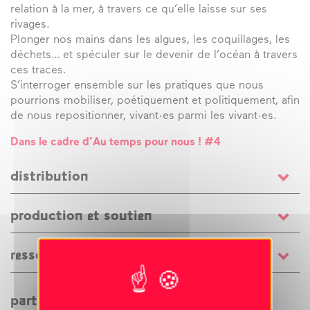
relation à la mer, à travers ce qu’elle laisse sur ses
rivages.
Plonger nos mains dans les algues, les coquillages, les
déchets… et spéculer sur le devenir de l’océan à travers
ces traces.
S’interroger ensemble sur les pratiques que nous
pourrions mobiliser, poétiquement et politiquement, afin
de nous repositionner, vivant·es parmi les vivant·es.
Dans le cadre d’Au temps pour nous ! #4
distribution
un projet conçu par
Julia Passot
(autrice, metteuse en
production et soutien
scène, interprète) en co-création avec
Julie Nioche
(chorégraphe et danseuse) et
Joanne
production
: La Turbine
Clavel
(chercheuse au CNRS en Humanités écologiques)
ressources à télécharger
co-production
: A.I.M.E./Julie Nioche, Muséum de la
/ interprété par
Julie Nioche
et
Julia Passot
/ création
métropole de Nantes, Le Carré – Scène nationale de
sonore
Programme de salle
Théo Vincent
/ c
réation costumes
Annamaria
Château-Gontier
Rizza
/ régie générale
Paul Gaudissard
ou
Erwan
partager cet évènement
avec le soutien de
la Fondation Daniel et Nina Carasso,