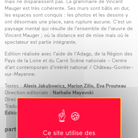
mais ne disparaissent pas. La grammaire de Vincent
Mauger est très cohérente. Ses murs sont bâtis en dur,
les espaces sont conquis : les photos et les dessins y
ont désormais une place, sans rupture aucune. C’est un
paysage mental qui résulte de l’ensemble de l’œuvre de
Vincent Mauger ; où la distance est de mise mais où le
spectateur est partie intégrante.
Edition réalisée avec l’aide de l’Adagp, de la Région des
Pays de la Loire et du Carré Scène nationale – Centre
d’art contemporain d’intérêt national / Château-Gontier-
sur-Mayenne.
Textes :
Alexis Jakubowicz, Marion Zilio,
Eva Prouteau
Direction editoriale :
Nathalie Mayevski
Direction artistique :
Delphine Delastre
Traduction :
Bethany Wright
Éditions Imogene
partager cet évènement
Ce site utilise des