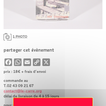
1 PHOTO
partager cet évènement
Facebook
WhatsApp
Email
Copy
X
Link
prix : 18€ + frais d’envoi
commande au
T.02 43 09 21 67
contact@le-carre.org
délai de livraison de 4 à 15 jours
pour toute commande urgente