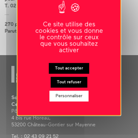
T. 02 43 09 21 50
Ce site utilise des
270 pages noir et blanc
cookies et vous donne
Parution 2003
le contrôle sur ceux
que vous souhaitez
activer
Tout accepter
Tout refuser
Personnaliser
Scène nationale
Centre d’art contemporain
Pôle culturel Les Ursulines
4 bis rue Horeau,
53200 Château-Gontier sur Mayenne
Tel. : 02 43 09 21 52