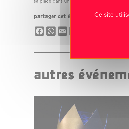
sa place dans un groupe, pour faire ensemb
Ce site util
partager cet évènement
Facebook
WhatsApp
Email
Copy
X
Link
autres événeme