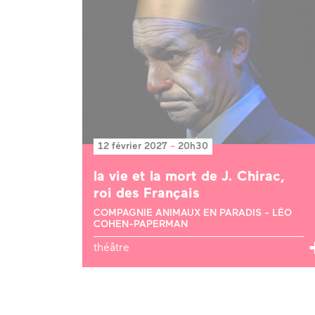
12 février 2027
-
20h30
la vie et la mort de J. Chirac,
roi des Français
COMPAGNIE ANIMAUX EN PARADIS - LÉO
COHEN-PAPERMAN
théâtre