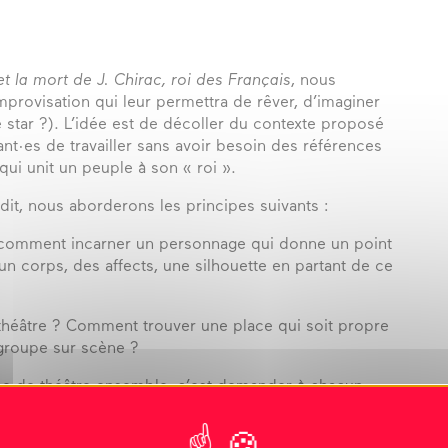
et la mort de J. Chirac, roi des Français
, nous
provisation qui leur permettra de rêver, d’imaginer
e star ?). L’idée est de décoller du contexte proposé
nt·es de travailler sans avoir besoin des références
 qui unit un peuple à son « roi ».
dit, nous aborderons les principes suivants :
 : comment incarner un personnage qui donne un point
 corps, des affects, une silhouette en partant de ce
 théâtre ? Comment trouver une place qui soit propre
 groupe sur scène ?
èce de théâtre ensemble, c’est demander à chacun
s une œuvre collective. Ainsi, par la durée et le
participants et des participantes sera amené à penser