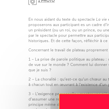
1 PHOTO
En nous aidant du texte du spectacle
La vie 
proposerons aux participant·es un cadre d’im
un président (ou un roi, ou un prince, ou un
par le spectacle pour permettre aux participa
historiques. Et de cette façon, réfléchir à ce
Concernant le travail de plateau proprement 
1 – La prise de parole politique au plateau
de vue sur le monde ? Comment lui donner un
que je suis ?
2 – La choralité : qu’est-ce qu’un chœur au
à chacun tout en œuvrant à l’existence d’un
3 – L’exigence personnelle : monter une pi
d’assumer une responsabilité individuelle dan
principe même de notre atelier, chacun des 