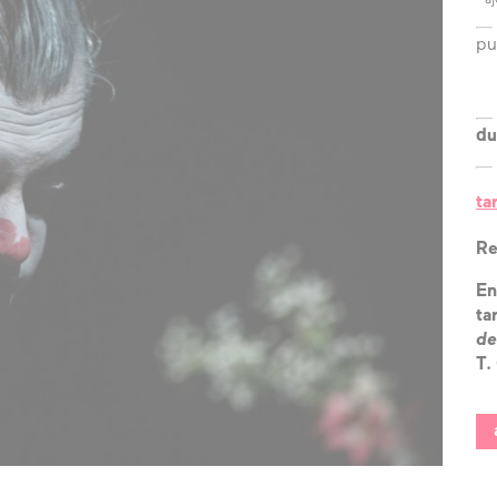
?
pu
l’équipe
les espaces
du
les partenaires
ta
la transition
écologique
Re
En
ta
de
T.