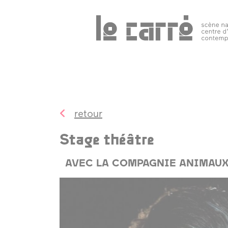
Search
programmation
public 
tous les
événements
retour
spectacles
Stage théâtre
art
contemporain
AVEC LA COMPAGNIE ANIMAUX
autres rendez-
vous
temps forts