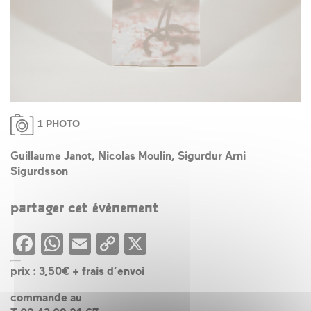
1 PHOTO
Guillaume Janot, Nicolas Moulin, Sigurdur Arni
Sigurdsson
partager cet évènement
Facebook
WhatsApp
Email
Copy
X
Link
prix : 3,50€ + frais d’envoi
commande au