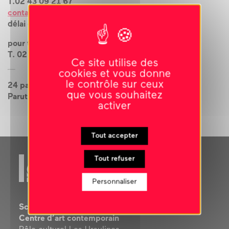
T.02 43 09 21 67
contact@le-carre.org
délai de livraison de 4 à 15 jours
pour toute commande urgente
T. 02 43 09 21 50
Ce site utilise des
cookies et vous donne
le contrôle sur ceux
24 pages couleurs
que vous souhaitez
Parution 2001
activer
Tout accepter
Tout refuser
Personnaliser
Scène nationale
Centre d’art contemporain