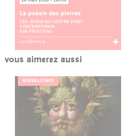
26 mars 2026
-
18h30
La poésie des pierres
LES JEUDIS DU CENTRE D’ART
CONTEMPORAIN
EVA PROUTEAU
conférence
vous aimerez aussi
NOUVELLE DATE