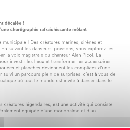
nt décalée !
’une chorégraphie rafraîchissante mêlant
e municipale ! Des créatures marines, sirènes et
. En suivant les danseurs-poissons, vous explorez les
ar la voix magistrale du chanteur Alan Picol. La
ur investir les lieux et transformer les accessoires
, bouées et planches deviennent les complices d’une
 suivi un parcours plein de surprises, c’est à vous de
quatique où tout le monde est invité à danser dans le
s créatures légendaires, est une activité qui consiste
néralement équipée d’une monopalme et d’un