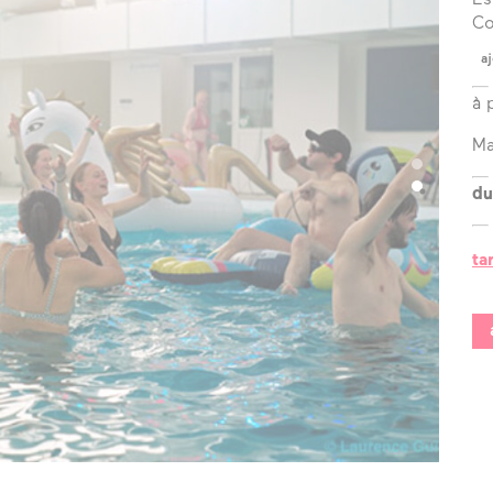
?
Co
aj
l’équipe
à 
les espaces
Ma
les partenaires
du
la transition
écologique
ta