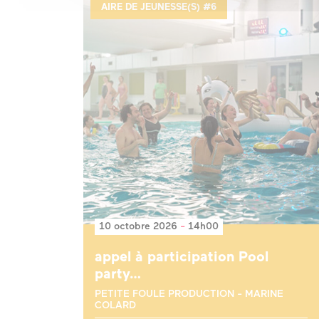
AIRE DE JEUNESSE(S) #6
10 octobre 2026
-
14h00
appel à participation Pool
party…
PETITE FOULE PRODUCTION - MARINE
COLARD