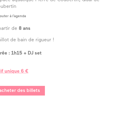
ubertin
outer à l’agenda
partir de
8 ans
illot de bain de rigueur !
rée : 1h15 + DJ set
rif unique 6 €
acheter des billets