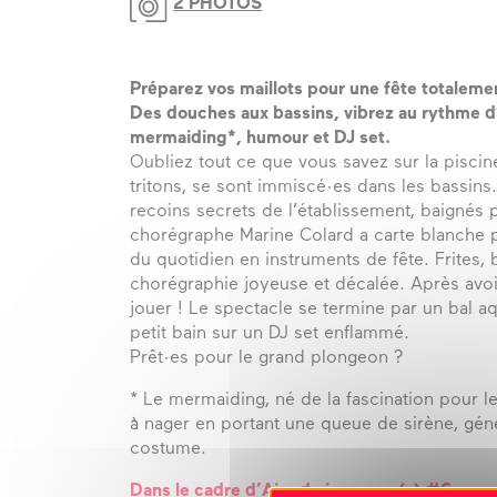
2 PHOTOS
Préparez vos maillots pour une fête totaleme
Des douches aux bassins, vibrez au rythme d
mermaiding*, humour et DJ set.
Oubliez tout ce que vous savez sur la piscin
tritons, se sont immiscé·es dans les bassins
recoins secrets de l’établissement, baignés p
chorégraphe Marine Colard a carte blanche po
du quotidien en instruments de fête. Frites
chorégraphie joyeuse et décalée. Après avoir
jouer ! Le spectacle se termine par un bal a
petit bain sur un DJ set enflammé.
Prêt·es pour le grand plongeon ?
* Le mermaiding, né de la fascination pour le
à nager en portant une queue de sirène, gé
costume.
Dans le cadre d’Aire de jeunesse(s) #6