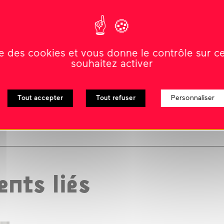
en collaboration avec les interprètes
Sophie Billon
,
ise des cookies et vous donne le contrôle sur 
lan Picol
/ DJ
Marine Colard
/ régie générale
Camille
souhaitez activer
hine
I
Marine Mussillon
/ administration
Florian
e conventionnée d’intérêt national ; Le Carreau du
e d’art contemporain du Pays de Château-Gontier
Tout accepter
Tout refuser
Personnaliser
âtre de l’Aquarium
conventionnée par La DRAC Bourgogne Franche-
té.
nts liés