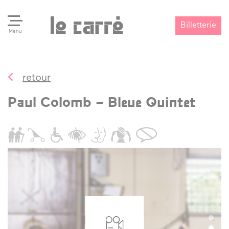
Billetterie
Menu
retour
Search
Valider
Paul Colomb – Bleue Quintet