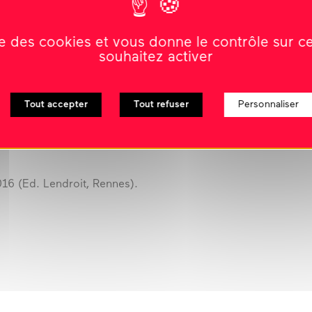
ise des cookies et vous donne le contrôle sur 
souhaitez activer
sir son coup », jouer sur les stratégies d’échec, de
 son tableau… Ou sa recette !
Tout accepter
Tout refuser
Personnaliser
 explore et convoque une nouvelle fois les
 parlé ou imagé », toujours mâtiné de références au
2016 (Ed. Lendroit, Rennes).