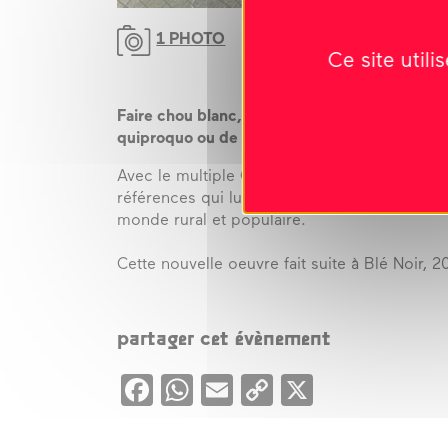
1 PHOTO
Ce site util
Faire chou blanc, littéralement « ne pas réus
quiproquo ou de plantage, autant dire louper
Avec le multiple CHOU BLANC , Pascal RIVET
références qui lui sont chères: le langage «
monde rural et populaire.
Cette nouvelle oeuvre fait suite à Blé Noir, 
partager cet évènement
Facebook
WhatsApp
Email
Copy
X
Link