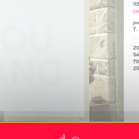
02
?
co
l’équipe
po
T.
les espaces
les partenaires
2
Sé
la transition
70
écologique
25