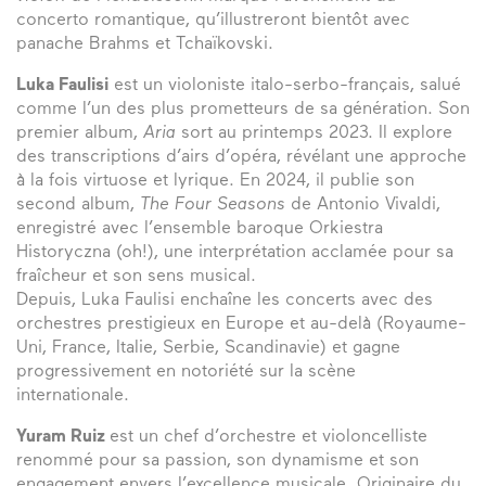
concerto romantique, qu’illustreront bientôt avec
panache Brahms et Tchaïkovski.
Luka Faulisi
est un violoniste italo-serbo-français, salué
comme l’un des plus prometteurs de sa génération. Son
premier album,
Aria
sort au printemps 2023. Il explore
des transcriptions d’airs d’opéra, révélant une approche
à la fois virtuose et lyrique. En 2024, il publie son
second album,
The Four Seasons
de Antonio Vivaldi,
enregistré avec l’ensemble baroque Orkiestra
Historyczna (oh!), une interprétation acclamée pour sa
fraîcheur et son sens musical.
Depuis, Luka Faulisi enchaîne les concerts avec des
orchestres prestigieux en Europe et au-delà (Royaume-
Uni, France, Italie, Serbie, Scandinavie) et gagne
progressivement en notoriété sur la scène
internationale.
Yuram Ruiz
est un chef d’orchestre et violoncelliste
renommé pour sa passion, son dynamisme et son
engagement envers l’excellence musicale. Originaire du