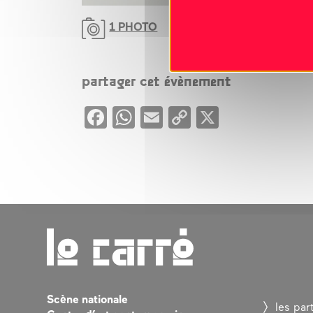
1 PHOTO
partager cet évènement
Facebook
WhatsApp
Email
Copy
X
Link
Scène nationale
les par