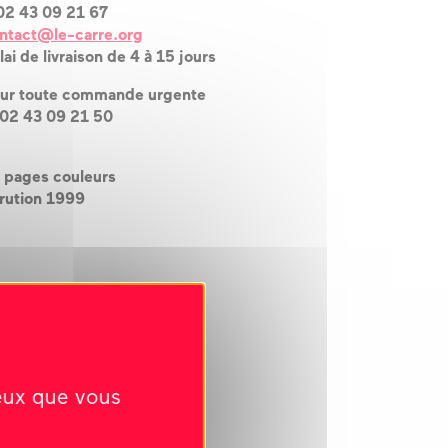
02 43 09 21 67
ntact@le-carre.org
lai de livraison de 4 à 15 jours
ur toute commande urgente
 02 43 09 21 50
 pages couleurs
rution 1999
ceux que vous