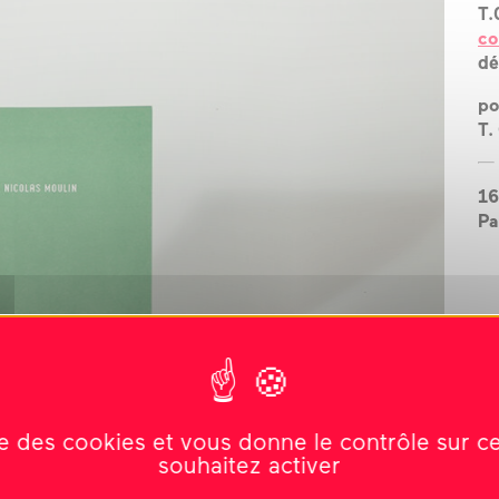
T.
?
co
l’équipe
dé
po
les espaces
T.
les partenaires
16
la transition
Pa
écologique
ise des cookies et vous donne le contrôle sur 
souhaitez activer