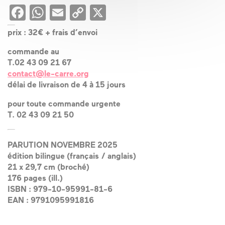
Facebook
WhatsApp
Email
Copy
X
Link
prix : 32€ + frais d’envoi
commande au
T.02 43 09 21 67
contact@le-carre.org
délai de livraison de 4 à 15 jours
pour toute commande urgente
T. 02 43 09 21 50
PARUTION NOVEMBRE 2025
édition bilingue (français / anglais)
21 x 29,7 cm (broché)
176 pages (ill.)
ISBN : 979-10-95991-81-6
EAN : 9791095991816