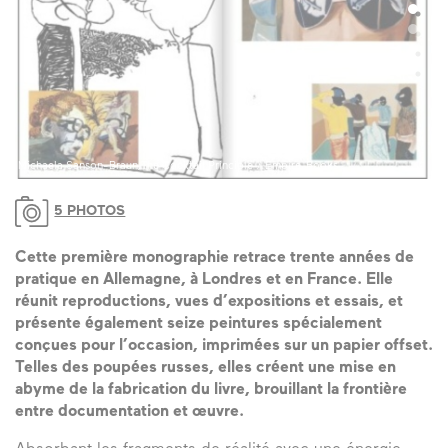
Michaela Sanson-Braun,The Cocktail Principle / Empire_Books
Mi
5 PHOTOS
Cette première monographie retrace trente années de
pratique en Allemagne, à Londres et en France. Elle
réunit reproductions, vues d’expositions et essais, et
présente également seize peintures spécialement
conçues pour l’occasion, imprimées sur un papier offset.
Telles des poupées russes, elles créent une mise en
abyme de la fabrication du livre, brouillant la frontière
entre documentation et œuvre.