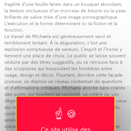
fragilité d’une feuille fanée dans un bouquet abondant,
la texture onctueuse d’un morceau de beurre ou la peau
brillante de salive tirée d’une image pornographique.
L’exécution et la forme déterminent ici la fiction et la
fonction.
Le travail de Michaela est généreusement servi et
terriblement tentant. À la dégustation, c’est une
explosion somptueuse de saveurs. L’esprit et l’ironie y
tiennent une place de choix. Le public se laisse souvent
séduire par des titres suggestifs, ou se retrouve face à
des sculptures qui bousculent les frontières entre
usage, design et décor. Pourtant, derrière cette façade
joyeuse, se déploie un réseau contextuel de questions
et d’affirmations critiques. Michaela aborde sans crainte
des sujets qui éveillent sa curiosité, sa colère ou son
dégoût. Elle n’hésite pas à exposer ses blessures à ceux
qui veulent bien les voir. En explorant les nuances du
cocktail, on peut aussi percevoir quelques notes
amères : un coup de griffe au patriarcat, la douce
subversion des codes esthétiques bourgeois, ou une
Ce site utilise des