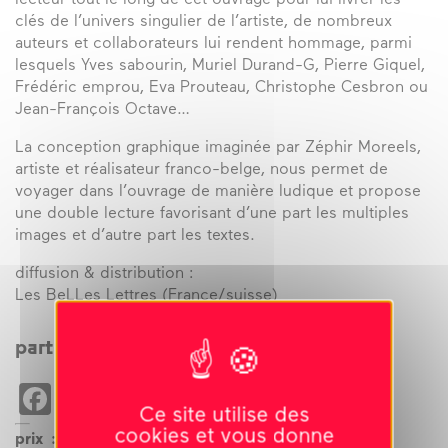
lecteur tout le long de cet ouvrage pour lui livrer les
clés de l’univers singulier de l’artiste, de nombreux
auteurs et collaborateurs lui rendent hommage, parmi
lesquels Yves sabourin, Muriel Durand-G, Pierre Giquel,
Frédéric emprou, Eva Prouteau, Christophe Cesbron ou
Jean-François Octave…
La conception graphique imaginée par Zéphir Moreels,
artiste et réalisateur franco-belge, nous permet de
voyager dans l’ouvrage de manière ludique et propose
une double lecture favorisant d’une part les multiples
images et d’autre part les textes.
diffusion & distribution :
Les BeLLes Lettres (France/suisse)
partager cet évènement
Facebook
WhatsApp
Email
Copy
X
Ce site utilise des
Link
cookies et vous donne
prix : 35€ + frais d’envoi