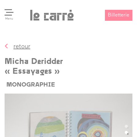
Billetterie
Menu
retour
Search
Valider
Micha Deridder
« Essayages »
MONOGRAPHIE