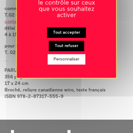
le contrôle sur ceux
que vous souhaitez
commande au
activer
T.
02 43 09 21 67
contact@le-carre.org
délai de livraison
Tout accepter
4 à 15 jours
Tout refuser
pour toute commande urgente
T. 02 43 09 21 50
Personnaliser
PARUTION JUILLET 2020
356 pages couleur
17 x 24 cm
Broché, reliure canadienne wiro, texte français
ISBN 978-2-87317-555-9