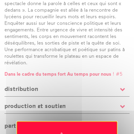
spectacle donne la parole à celles et ceux qui sont «
dedans ». La compagnie est allée à la rencontre de
lycéens pour recueillir leurs mots et leurs espoirs.
Enquêter aussi sur leur conscience politique et leurs
engagements. Entre urgence de vivre et intensité des
sentiments, les corps en mouvement racontent les
déséquilibres, les sorties de piste et la quête de soi.
Une performance acrobatique et poétique sur patins à
roulettes qui transforme le plateau en un espace de
révélation.
Dans le cadre du temps fort Au temps pour nous
! #5
distribution
co-écriture
Vincent Hanotaux
et
Shunyo Hanotaux
/
production et soutien
avec
Adrien Binam
et
Vincent Hanotaux
/ regard
politique
Olivier Azam
/ conception piste
Simon
Soutien et coproduction
Le département Loire
Maurice
/ construction piste
Vincent Jarry
/ production
Atlantique ; Le Carré, Scène nationale – Centre d’art
partager cet évènement
CURIOS –
Hélène Boiteau
et
Nicolas Cohu
contemporain du Pays de Château-Gontier (53) ; Onyx,