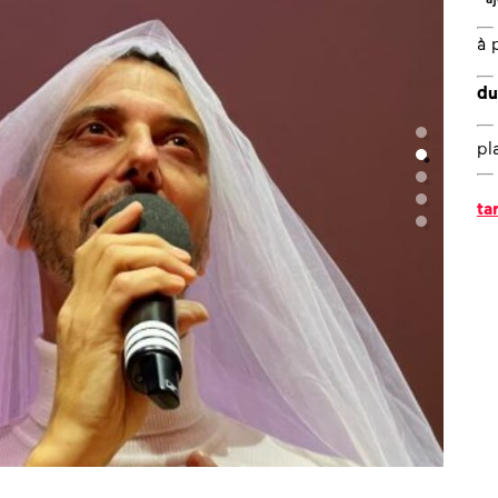
?
à 
l’équipe
du
les espaces
pl
les partenaires
la transition
ta
écologique
photo ©