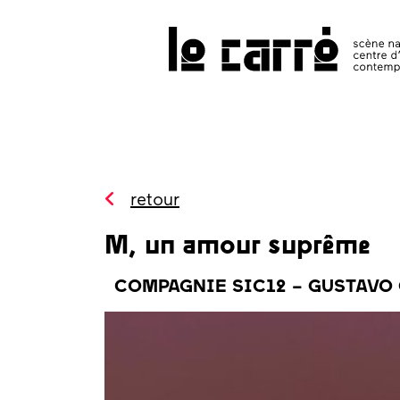
Search
programmation
public 
tous les
événements
retour
spectacles
M, un amour suprême
art
contemporain
COMPAGNIE SIC12 – GUSTAVO
autres rendez-
vous
temps forts