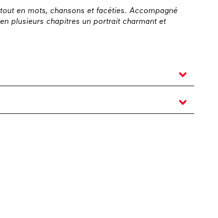
tout en mots,
chansons et facéties. Accompagné
 en plusieurs chapitres un portrait
charmant et
o Giacosa
/ musique originale interprétée sur scène
urgie et assistant à la mise en scène
Philippe De
ion adaptée à Morlaix, Maison des Arts Bordeaux-
ennale d’Aix à Aix-en-Provence
e, Arsud, MJC Jacques Prévert à Aix-en-Provence