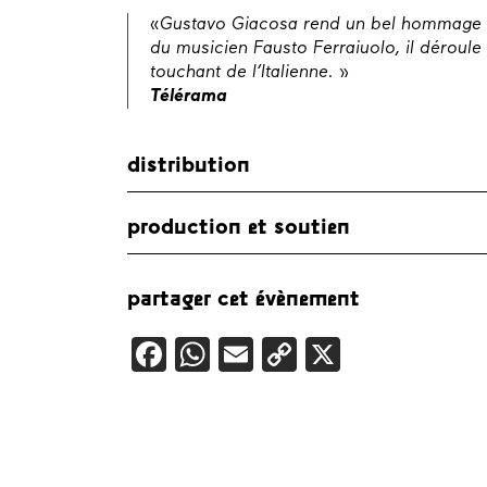
«
Gustavo Giacosa rend un bel hommage 
du musicien Fausto
Ferraiuolo, il déroule
touchant de l’Italienne. »
Télérama
distribution
texte, interprétation et mise en scène
Gustav
production et soutien
Fausto Ferraiuolo
/ collaborateur à la dramat
Pierpont
/ création lumière
Bertrand Blayo
Production
Cie SIC12
Coproduction
Centre National pour la créat
partager cet évènement
Montaigne, Théâtre des Halles à Avignon, Bi
Avec le soutien
de la Ville d’Aix-en-Provenc
Facebook
WhatsApp
Email
Copy
X
Link