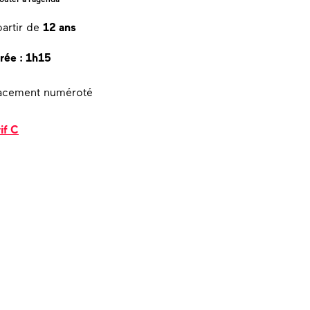
partir de
12 ans
rée : 1h15
acement numéroté
rif C
 Philippe de Pierpont