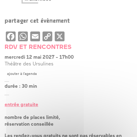
partager cet évènement
Facebook
WhatsApp
Email
Copy
X
Link
RDV ET RENCONTRES
mercredi 12 mai 2027
-
17h00
Théâtre des Ursulines
ajouter à l’agenda
durée : 30 min
entrée gratuite
nombre de places limité,
réservation conseillée
Les rendez-vous gratuits ne sont pas réservables en