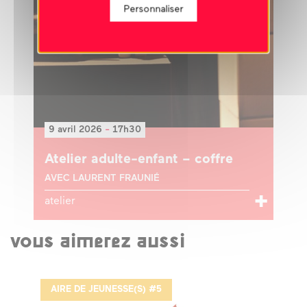
Personnaliser
9 avril 2026
-
17h30
Atelier adulte-enfant – coffre
AVEC LAURENT FRAUNIÉ
atelier
vous aimerez aussi
AIRE DE JEUNESSE(S) #5