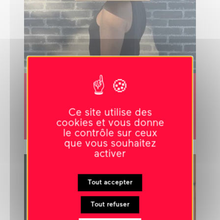
8 avril 2026
-
10h00
8 avril 2026
-
18h30
Coffre
COLLECTIF LABEL BRUT
Ce site utilise des
cookies et vous donne
marionnettes et objets
le contrôle sur ceux
que vous souhaitez
activer
Tout accepter
Tout refuser