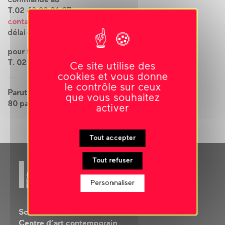
commande au
T.02 43 09 21 67
contact@le-carre.org
délai de livraison de 4 à 15 jours
pour toute commande urgente
T. 02 43 09 21 50
Ce site utilise des
cookies et vous donne
le contrôle sur ceux
Parution 2013
que vous souhaitez
80 pages couleurs
activer
Tout accepter
Tout refuser
Personnaliser
Scène nationale
Centre d’art contemporain