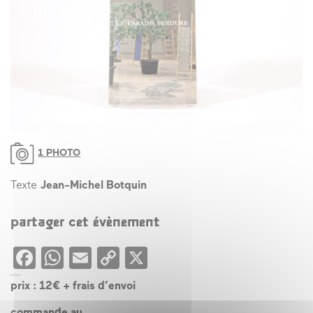
1 PHOTO
Texte
Jean-Michel Botquin
partager cet évènement
Facebook
WhatsApp
Email
Copy
X
Link
prix : 12€ + frais d’envoi