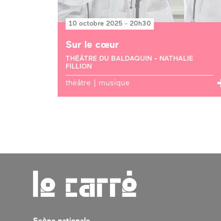
10 octobre 2025
-
20h30
Sur le cœur
THÉÂTRE DU BALDAQUIN - NATHALIE
FILLION
théâtre | musique