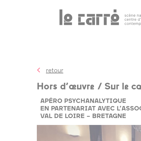
Search
programmation
public 
tous les
événements
retour
spectacles
Hors d’œuvre / Sur le c
art
contemporain
APÉRO PSYCHANALYTIQUE
EN PARTENARIAT AVEC L’ASSO
autres rendez-
VAL DE LOIRE – BRETAGNE
vous
temps forts