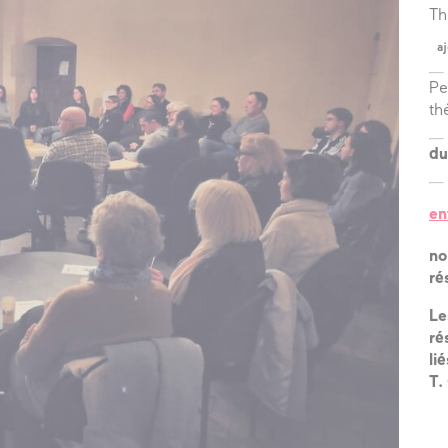
?
Th
aj
l’équipe
Pe
les espaces
th
les partenaires
du
la transition
écologique
en
no
ré
Le
ré
li
T.