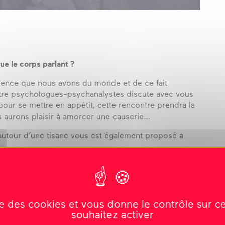
ue le corps parlant ?
rience que nous avons du monde et de ce fait
uatre psychologues-psychanalystes discute avec vous
pour se mettre en appétit, cette rencontre prendra la
s aurons plaisir à amorcer une causerie…
autour d’une tisane vous est également proposé à
ise des cookies et vous donne le contrôle sur 
souhaitez activer