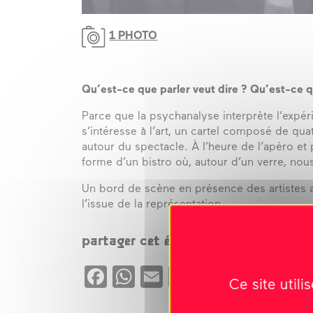
1 PHOTO
Qu’est-ce que parler veut dire ? Qu’est-ce q
Parce que la psychanalyse interprète l’expé
s’intéresse à l’art, un cartel composé de q
autour du spectacle. À l’heure de l’apéro et 
forme d’un bistro où, autour d’un verre, nou
Un bord de scène en présence des artistes 
l’issue de la représentation.
partager cet évènement
Facebook
WhatsApp
Email
Copy
X
Ce site util
Link