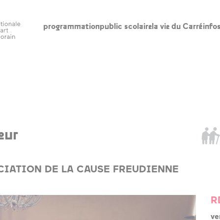
programmation
public scolaire
la vie du Carré
info
scolaire
la vie du Carré
in
l’édito
ho
ac
appels à
participation
le
œur
l’accompagnement
re
à la création
ba
artistique
CIATION DE LA CAUSE FREUDIENNE
ca
artothèques en
ac
ruralités
R
qui sommes-nous
ve