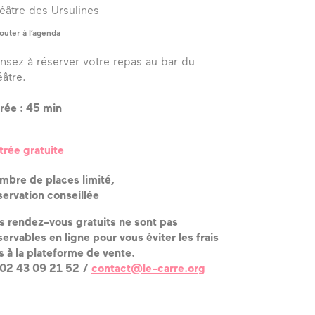
éâtre des Ursulines
outer à l’agenda
nsez à réserver votre repas au bar du
éâtre.
rée : 45 min
trée gratuite
mbre de places limité,
servation conseillée
s rendez-vous gratuits ne sont pas
servables en ligne pour vous éviter les frais
és à la plateforme de vente.
 02 43 09 21 52 /
contact@le-carre.org