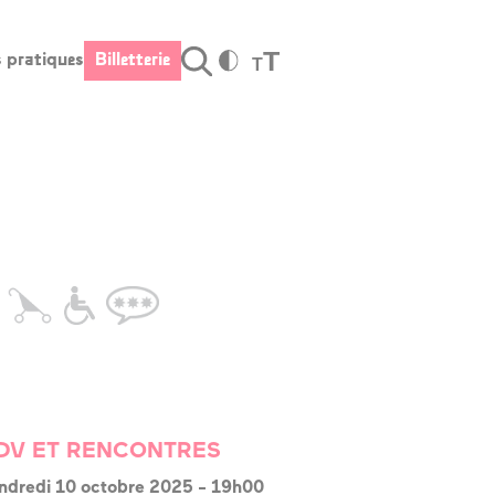
T
s pratiques
Billetterie
T
Valider
fos pratiques
Billetterie
raires et
cès
s tarifs
stauration –
r
rte cadeau
cessibilité
DV ET RENCONTRES
ndredi 10 octobre 2025
-
19h00